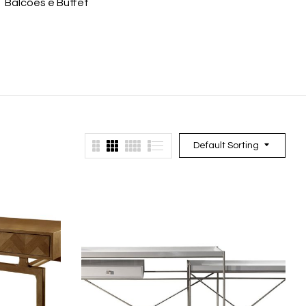
Balcões e Buffet
Bancos
Ban
Default Sorting