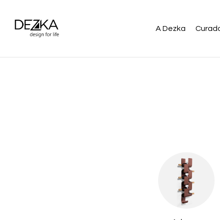
A Dezka
Curado