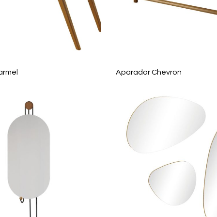
armel
Aparador Chevron