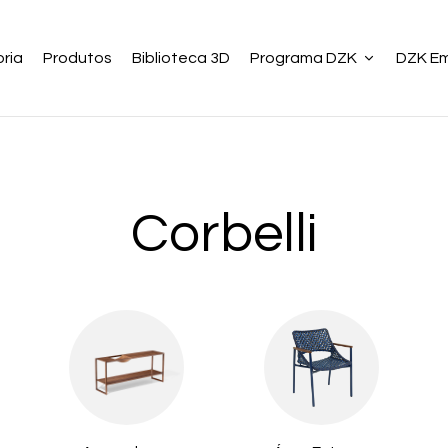
ria
Produtos
Biblioteca 3D
Programa DZK
DZK E
Corbelli