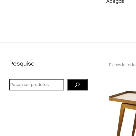
ks
Sofás
Adegas
Pesquisa
Exibindo todos