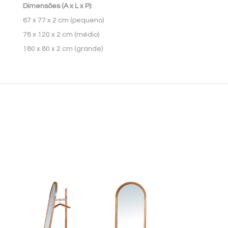
Dimensões (A x L x P):
67 x 77 x 2 cm (pequeno)
78 x 120 x 2 cm (médio)
180 x 80 x 2 cm (grande)