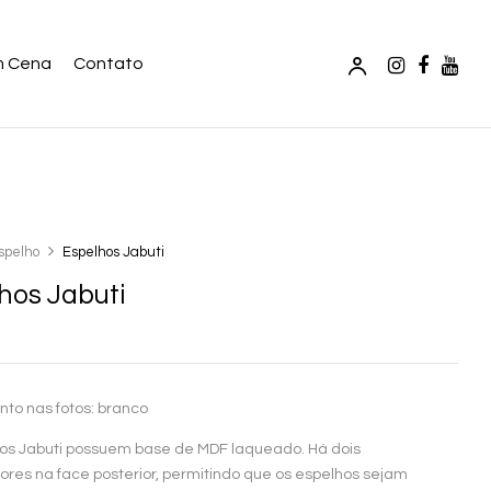
m Cena
Contato
spelho
Espelhos Jabuti
hos Jabuti
o nas fotos: branco
os Jabuti possuem base de MDF laqueado. Há dois
res na face posterior, permitindo que os espelhos sejam