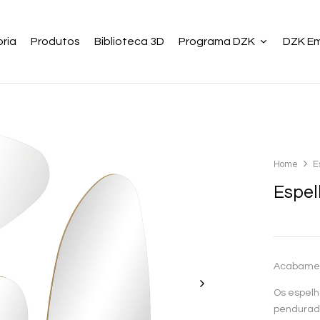
ria
Produtos
Biblioteca 3D
Programa DZK
DZK E
Home
E
Espel
Acabament
Os espelh
pendurado