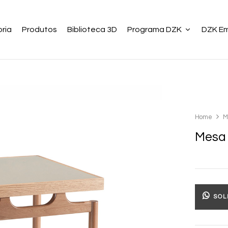
ria
Produtos
Biblioteca 3D
Programa DZK
DZK E
Home
M
Mesa 
SOL