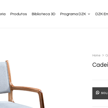
ria
Produtos
Biblioteca 3D
Programa DZK
DZK E
Home
C
Cadei
SOL