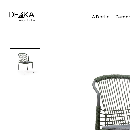
A Dezka
Curado