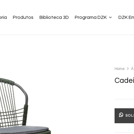
ria
Produtos
Biblioteca 3D
Programa DZK
DZK E
Home
Á
Cadei
SOL