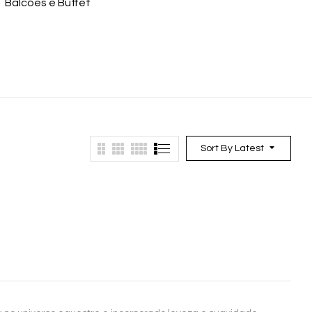
Balcões e Buffet
Bancos
Ban
Sort By Latest