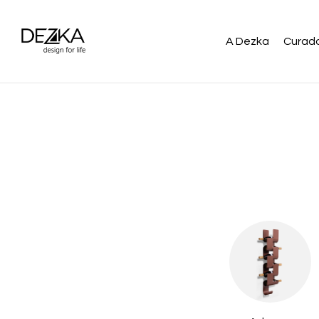
A Dezka
Curado