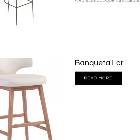
A Banqueta JÓQUEI foi inspirad
Banqueta Lor
READ MORE