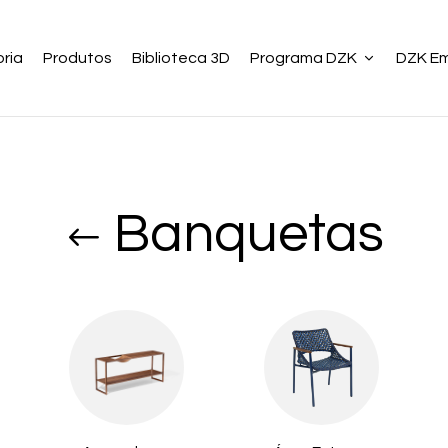
ria
Produtos
Biblioteca 3D
Programa DZK
DZK E
Banquetas