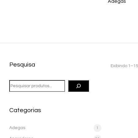
ks
Sofás
Adegas
Pesquisa
Exibindo 1–15
Categorias
Adegas
1