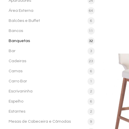
Aparadores
24
Área Externa
64
Balcões e Buffet
6
Bancos
11
Banquetas
32
Bar
3
Cadeiras
23
Camas
6
Carro Bar
1
Escrivaninha
2
Espelho
6
Estantes
2
Mesas de Cabeceira e Cômodas
9