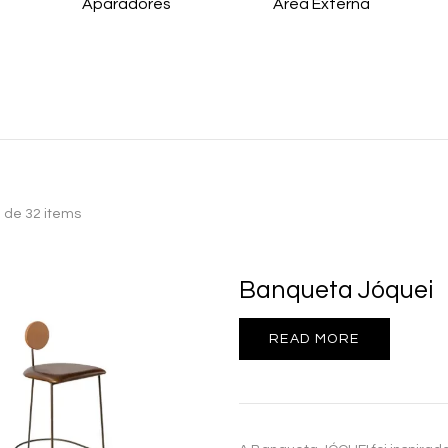
Aparadores
Área Externa
 de 32 items
Banqueta Jóquei
READ MORE