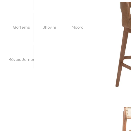
Gottems
Jhovini
Moora
Móveis James