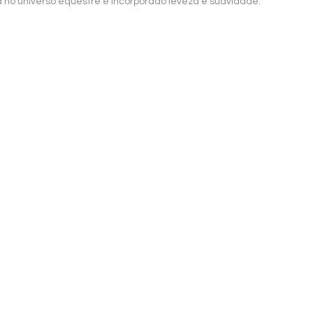
a no universo equestre e incorporado leveza e suavidade.