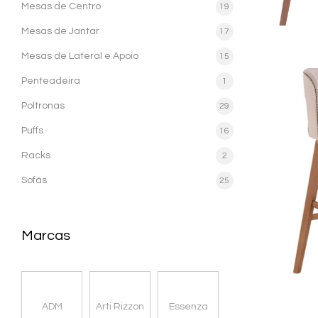
Mesas de Centro
19
Mesas de Jantar
17
Mesas de Lateral e Apoio
15
Penteadeira
1
Poltronas
29
Puffs
16
Racks
2
Sofás
25
Marcas
ADM
Arti Rizzon
Essenza